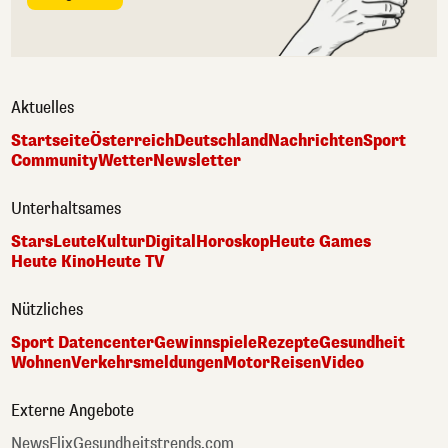
Aktuelles
Startseite
Österreich
Deutschland
Nachrichten
Sport
Community
Wetter
Newsletter
Unterhaltsames
Stars
Leute
Kultur
Digital
Horoskop
Heute Games
Heute Kino
Heute TV
Nützliches
Sport Datencenter
Gewinnspiele
Rezepte
Gesundheit
Wohnen
Verkehrsmeldungen
Motor
Reisen
Video
Externe Angebote
NewsFlix
Gesundheitstrends.com