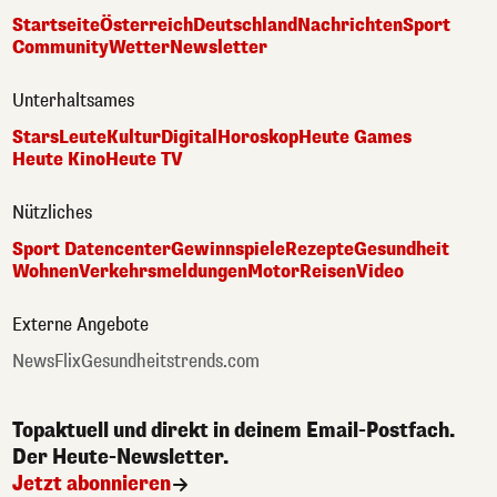
Startseite
Österreich
Deutschland
Nachrichten
Sport
Community
Wetter
Newsletter
Unterhaltsames
Stars
Leute
Kultur
Digital
Horoskop
Heute Games
Heute Kino
Heute TV
Nützliches
Sport Datencenter
Gewinnspiele
Rezepte
Gesundheit
Wohnen
Verkehrsmeldungen
Motor
Reisen
Video
Externe Angebote
NewsFlix
Gesundheitstrends.com
Topaktuell und direkt in deinem Email-Postfach.
Der Heute-Newsletter.
Jetzt abonnieren