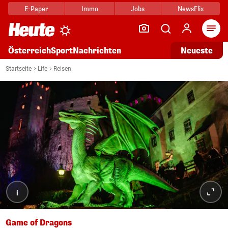
E-Paper
Immo
Jobs
NewsFlix
Arti
Österreich
Sport
Nachrichten
Neueste
Startseite
Life
Reisen
i
Game of Dragons