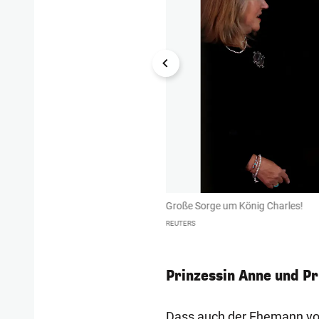
Große Sorge um König Charles!
REUTERS
Prinzessin Anne und P
Dass auch der Ehemann von