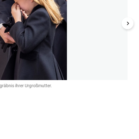
gräbnis ihrer Urgroßmutter.
Megha
REUTER