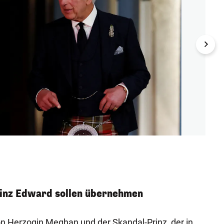
Seine 
Truss
REUTER
rinz Edward sollen übernehmen
 Herzogin Meghan und der Skandal-Prinz, der in