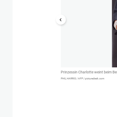
William ringt mit seiner Fassung.
Prinzessin Charlotte weint beim Be
PHIL HARRIS / AFP / picturedesk.com