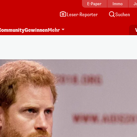
E-Paper
Immo
J
Leser-Reporter
Suchen
Community
Gewinnen
Mehr