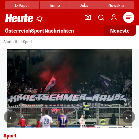
E-Paper
Immo
Jobs
NewsFlix
Arti
Österreich
Sport
Nachrichten
Neueste
Startseite
Sport
i
Sport