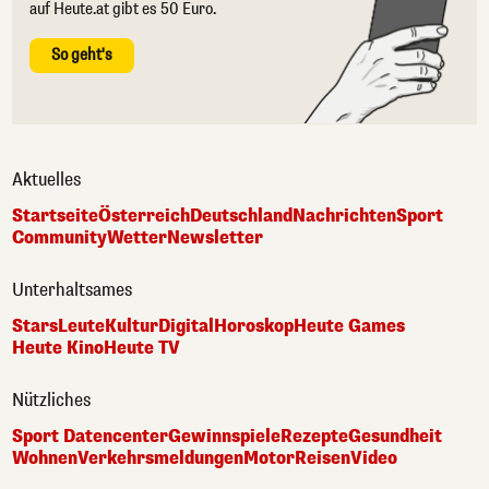
auf Heute.at gibt es 50 Euro.
So geht's
Aktuelles
Startseite
Österreich
Deutschland
Nachrichten
Sport
Community
Wetter
Newsletter
Unterhaltsames
Stars
Leute
Kultur
Digital
Horoskop
Heute Games
Heute Kino
Heute TV
Nützliches
Sport Datencenter
Gewinnspiele
Rezepte
Gesundheit
Wohnen
Verkehrsmeldungen
Motor
Reisen
Video