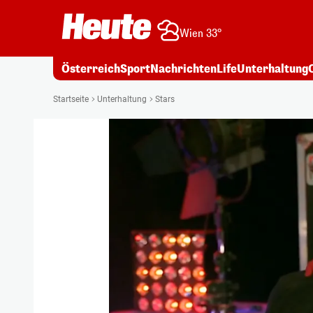
Wien 33°
Österreich
Sport
Nachrichten
Life
Unterhaltung
Startseite
Unterhaltung
Stars