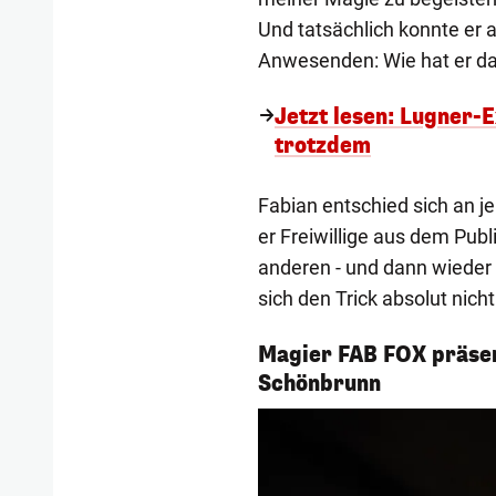
Und tatsächlich konnte er a
Anwesenden: Wie hat er d
Jetzt lesen: Lugner-E
trotzdem
Fabian entschied sich an j
er Freiwillige aus dem Pub
anderen - und dann wieder 
sich den Trick absolut nicht
Magier FAB FOX präsen
1/5
Schönbrunn