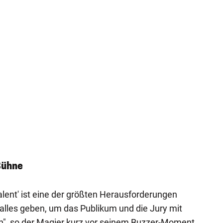
Bühne
alent' ist eine der größten Herausforderungen
 alles geben, um das Publikum und die Jury mit
n", so der Magier kurz vor seinem Buzzer-Moment.