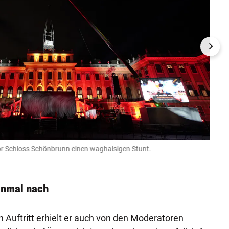
or Schloss Schönbrunn einen waghalsigen Stunt.
Der ö
Helmut 
inmal nach
Auftritt erhielt er auch von den Moderatoren