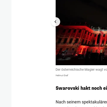
 waghalsigen Stunt.
Der österreichische Magier wagt v
Helmut Graf
Swarovski hakt noch e
Nach seinem spektakulären 