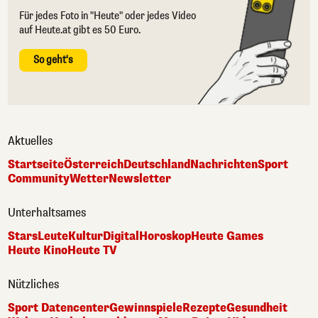
Für jedes Foto in "Heute" oder jedes Video
auf Heute.at gibt es 50 Euro.
So geht's
Aktuelles
Startseite
Österreich
Deutschland
Nachrichten
Sport
Community
Wetter
Newsletter
Unterhaltsames
Stars
Leute
Kultur
Digital
Horoskop
Heute Games
Heute Kino
Heute TV
Nützliches
Sport Datencenter
Gewinnspiele
Rezepte
Gesundheit