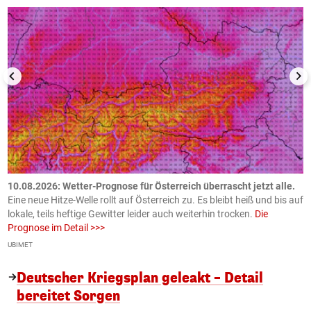
10.08.2026: Wetter-Prognose für Österreich überrascht jetzt alle.
0
e
Eine neue Hitze-Welle rollt auf Österreich zu. Es bleibt heiß und bis auf
z
h
lokale, teils heftige Gewitter leider auch weiterhin trocken.
Die
o
Prognose im Detail >>>
m
UBIMET
Ge
Deutscher Kriegsplan geleakt – Detail
bereitet Sorgen