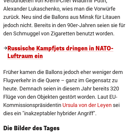
Verbündeten von Kreml-Chef Wladimir Putin,
Alexander Lukaschenko, wies man die Vorwürfe
zurück. Neu sind die Ballons aus Minsk für Litauen
jedoch nicht. Bereits in den 90er-Jahren seien sie für
den Schmuggel von Zigaretten benutzt worden.
Russische Kampfjets dringen in NATO-
Luftraum ein
Früher kamen die Ballons jedoch eher weniger dem
Flugverkehr in die Quere – ganz im Gegensatz zu
heute. Demnach seien in diesem Jahr bereits 320
Flüge von den Objekten gestört worden. Laut EU-
Kommissionspräsidentin
Ursula von der Leyen
sei
dies ein "inakzeptabler hybrider Angriff".
1/50
Die Bilder des Tages