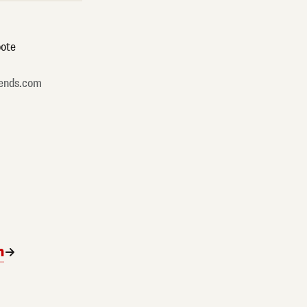
ote
ends.com
n