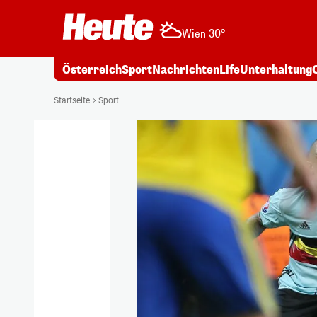
Wien 30°
Österreich
Sport
Nachrichten
Life
Unterhaltung
Startseite
Sport