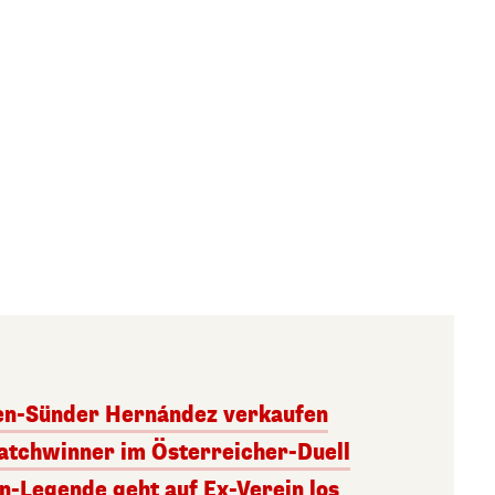
ben-Sünder Hernández verkaufen
atchwinner im Österreicher-Duell
rn-Legende geht auf Ex-Verein los