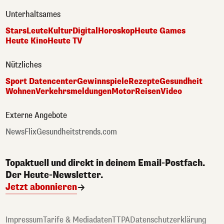
Unterhaltsames
Stars
Leute
Kultur
Digital
Horoskop
Heute Games
Heute Kino
Heute TV
Nützliches
Sport Datencenter
Gewinnspiele
Rezepte
Gesundheit
Wohnen
Verkehrsmeldungen
Motor
Reisen
Video
Externe Angebote
NewsFlix
Gesundheitstrends.com
Topaktuell und direkt in deinem Email-Postfach.
Der Heute-Newsletter.
Jetzt abonnieren
Impressum
Tarife & Mediadaten
TTPA
Datenschutzerklärung