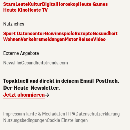
Stars
Leute
Kultur
Digital
Horoskop
Heute Games
Heute Kino
Heute TV
Nützliches
Sport Datencenter
Gewinnspiele
Rezepte
Gesundheit
Wohnen
Verkehrsmeldungen
Motor
Reisen
Video
Externe Angebote
NewsFlix
Gesundheitstrends.com
Topaktuell und direkt in deinem Email-Postfach.
Der Heute-Newsletter.
Jetzt abonnieren
Impressum
Tarife & Mediadaten
TTPA
Datenschutzerklärung
Nutzungsbedingungen
Cookie Einstellungen