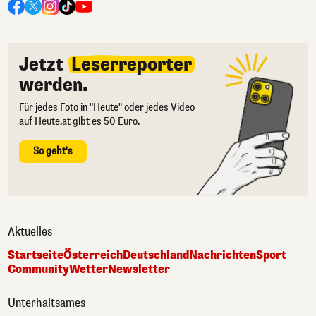
Jetzt
Leserreporter
werden.
Für jedes Foto in "Heute" oder jedes Video
auf Heute.at gibt es 50 Euro.
So geht's
Aktuelles
Startseite
Österreich
Deutschland
Nachrichten
Sport
Community
Wetter
Newsletter
Unterhaltsames