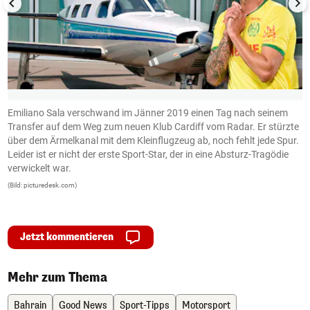
Emiliano Sala verschwand im Jänner 2019 einen Tag nach seinem
V
Transfer auf dem Weg zum neuen Klub Cardiff vom Radar. Er stürzte
H
über dem Ärmelkanal mit dem Kleinflugzeug ab, noch fehlt jede Spur.
S
.
Leider ist er nicht der erste Sport-Star, der in eine Absturz-Tragödie
S
n
verwickelt war.
M
C
(Bild: picturedesk.com)
(B
Jetzt kommentieren
Mehr zum Thema
Bahrain
Good News
Sport-Tipps
Motorsport