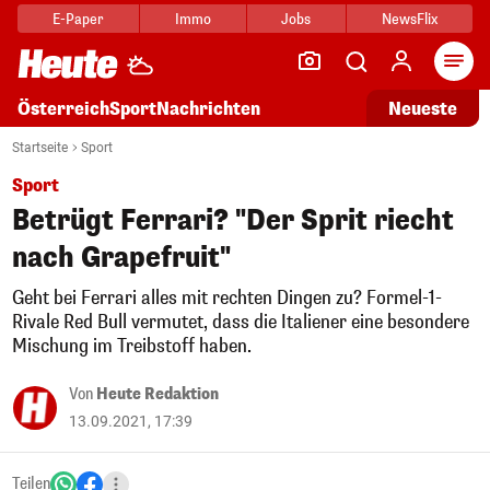
E-Paper
Immo
Jobs
NewsFlix
Arti
Österreich
Sport
Nachrichten
Neueste
Startseite
Sport
Sport
Betrügt Ferrari? "Der Sprit riecht
nach Grapefruit"
Geht bei Ferrari alles mit rechten Dingen zu? Formel-1-
Rivale Red Bull vermutet, dass die Italiener eine besondere
Mischung im Treibstoff haben.
Von
Heute Redaktion
13.09.2021, 17:39
Teilen