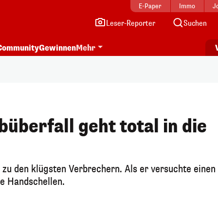
E-Paper
Immo
J
Leser-Reporter
Suchen
Community
Gewinnen
Mehr
berfall geht total in die
 zu den klügsten Verbrechern. Als er versuchte einen
ie Handschellen.