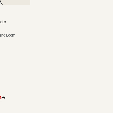
ote
ends.com
n