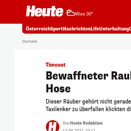
Wien 30°
Österreich
Sport
Nachrichten
Life
Unterhaltung
Startseite
Timeout
Bewaffneter Raubü
Hose
Dieser Räuber gehört nicht gerade
Taxilenker zu überfallen klickten d
Von
Heute Redaktion
13.09.2021, 23:11