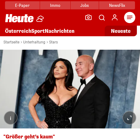
E-Paper
Immo
Jobs
NewsFlix
Arti
Österreich
Sport
Nachrichten
Neueste
Startseite
Unterhaltung
Stars
i
"Größer geht’s kaum"