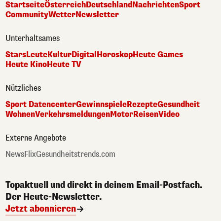
Startseite
Österreich
Deutschland
Nachrichten
Sport
Community
Wetter
Newsletter
Unterhaltsames
Stars
Leute
Kultur
Digital
Horoskop
Heute Games
Heute Kino
Heute TV
Nützliches
Sport Datencenter
Gewinnspiele
Rezepte
Gesundheit
Wohnen
Verkehrsmeldungen
Motor
Reisen
Video
Externe Angebote
NewsFlix
Gesundheitstrends.com
Topaktuell und direkt in deinem Email-Postfach.
Der Heute-Newsletter.
Jetzt abonnieren