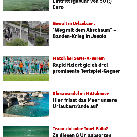
Eintrittsgebühr von 50 (!)
Euro
Gewalt in Urlaubsort
"Weg mit dem Abschaum" –
Banden-Krieg in Jesolo
Match bei Serie-A-Verein
Rapid fixiert gleich drei
prominente Testspiel-Gegner
Klimawandel im Mittelmeer
Hier frisst das Meer unsere
Urlaubsstrände auf
Traumziel oder Touri-Falle?
Zu diesen 6 Urlaubsorten