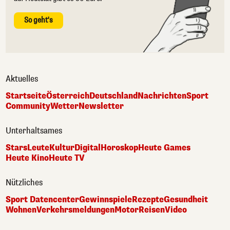
So geht's
Aktuelles
Startseite
Österreich
Deutschland
Nachrichten
Sport
Community
Wetter
Newsletter
Unterhaltsames
Stars
Leute
Kultur
Digital
Horoskop
Heute Games
Heute Kino
Heute TV
Nützliches
Sport Datencenter
Gewinnspiele
Rezepte
Gesundheit
Wohnen
Verkehrsmeldungen
Motor
Reisen
Video