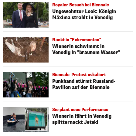
Royaler Besuch bei Biennale
Ungewohnter Look: Königin
Máxima strahlt in Venedig
Nackt in "Exkrementen"
Wienerin schwimmt in
Venedig in "braunem Wasser"
Biennale-Protest eskaliert
Punkband stürmt Russland-
Pavillon auf der Biennale
Sie plant neue Performance
Wienerin fährt in Venedig
splitternackt Jetski