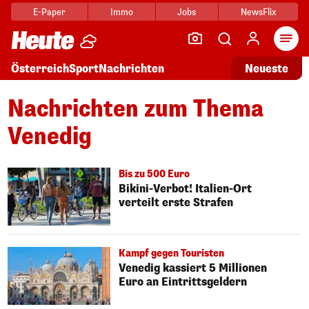
E-Paper
Immo
Jobs
NewsFlix
Arti
Österreich
Sport
Nachrichten
Neueste
Nachrichten zum Thema
Venedig
Bis zu 500 Euro
Bikini-Verbot! Italien-Ort
verteilt erste Strafen
Kampf gegen Touristen
Venedig kassiert 5 Millionen
Euro an Eintrittsgeldern