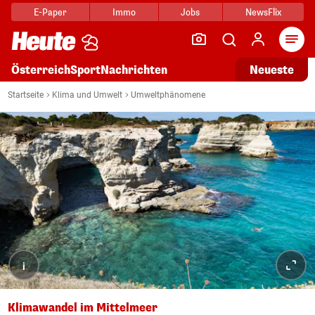
E-Paper
Immo
Jobs
NewsFlix
Arti
Österreich
Sport
Nachrichten
Neueste
Startseite
Klima und Umwelt
Umweltphänomene
i
Klimawandel im Mittelmeer