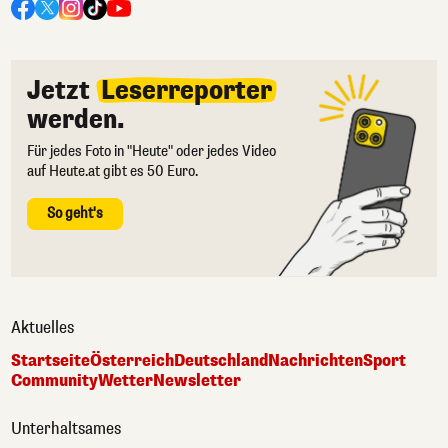
Jetzt
Leserreporter
werden.
Für jedes Foto in "Heute" oder jedes Video
auf Heute.at gibt es 50 Euro.
So geht's
Aktuelles
Startseite
Österreich
Deutschland
Nachrichten
Sport
Community
Wetter
Newsletter
Unterhaltsames