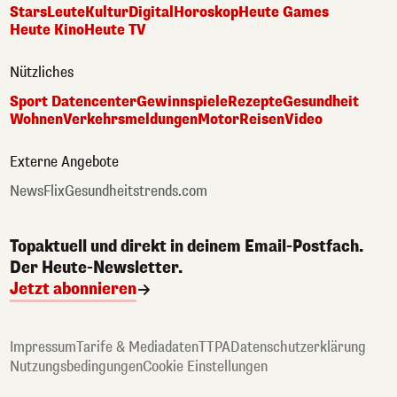
Stars
Leute
Kultur
Digital
Horoskop
Heute Games
Heute Kino
Heute TV
Nützliches
Sport Datencenter
Gewinnspiele
Rezepte
Gesundheit
Wohnen
Verkehrsmeldungen
Motor
Reisen
Video
Externe Angebote
NewsFlix
Gesundheitstrends.com
Topaktuell und direkt in deinem Email-Postfach.
Der Heute-Newsletter.
Jetzt abonnieren
Impressum
Tarife & Mediadaten
TTPA
Datenschutzerklärung
Nutzungsbedingungen
Cookie Einstellungen