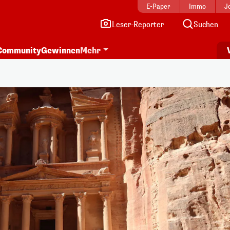
E-Paper
Immo
J
Leser-Reporter
Suchen
Community
Gewinnen
Mehr