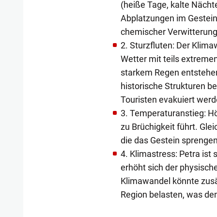
(heiße Tage, kalte Nächt
Abplatzungen im Gestein 
chemischer Verwitterun
2. Sturzfluten: Der Klim
Wetter mit teils extremen
starkem Regen entstehen 
historische Strukturen b
Touristen evakuiert werde
3. Temperaturanstieg: H
zu Brüchigkeit führt. Gle
die das Gestein sprenge
4. Klimastress: Petra ist
erhöht sich der physisc
Klimawandel könnte zusät
Region belasten, was den