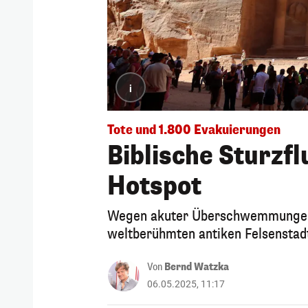
i
Tote und 1.800 Evakuierungen
Biblische Sturzfl
Hotspot
Wegen akuter Überschwemmungen 
weltberühmten antiken Felsenstadt
Von
Bernd Watzka
06.05.2025, 11:17