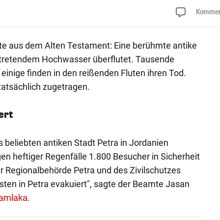
Kommen
hte aus dem Alten Testament: Eine berühmte antike
intretendem Hochwasser überflutet. Tausende
inige finden in den reißenden Fluten ihren Tod.
tatsächlich zugetragen.
ert
s beliebten antiken Stadt Petra in Jordanien
n heftiger Regenfälle 1.800 Besucher in Sicherheit
r Regionalbehörde Petra und des Zivilschutzes
sten in Petra evakuiert", sagte der Beamte Jasan
amlaka
.