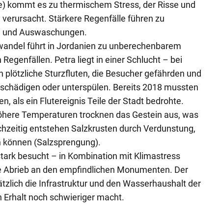
e) kommt es zu thermischem Stress, der Risse und
verursacht. Stärkere Regenfälle führen zu
g und Auswaschungen.
awandel führt in Jordanien zu unberechenbarem
 Regenfällen. Petra liegt in einer Schlucht – bei
plötzliche Sturzfluten, die Besucher gefährden und
eschädigen oder unterspülen. Bereits 2018 mussten
n, als ein Flutereignis Teile der Stadt bedrohte.
öhere Temperaturen trocknen das Gestein aus, was
ichzeitig entstehen Salzkrusten durch Verdunstung,
n können (Salzsprengung).
 stark besucht – in Kombination mit Klimastress
he Abrieb an den empfindlichen Monumenten. Der
zlich die Infrastruktur und den Wasserhaushalt der
 Erhalt noch schwieriger macht.