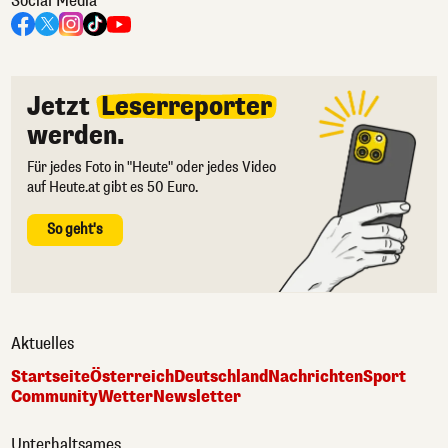
Social Media
Jetzt
Leserreporter
werden.
Für jedes Foto in "Heute" oder jedes Video
auf Heute.at gibt es 50 Euro.
So geht's
Aktuelles
Startseite
Österreich
Deutschland
Nachrichten
Sport
Community
Wetter
Newsletter
Unterhaltsames