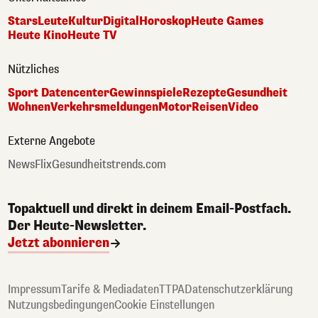
Stars
Leute
Kultur
Digital
Horoskop
Heute Games
Heute Kino
Heute TV
Nützliches
Sport Datencenter
Gewinnspiele
Rezepte
Gesundheit
Wohnen
Verkehrsmeldungen
Motor
Reisen
Video
Externe Angebote
NewsFlix
Gesundheitstrends.com
Topaktuell und direkt in deinem Email-Postfach.
Der Heute-Newsletter.
Jetzt abonnieren
Impressum
Tarife & Mediadaten
TTPA
Datenschutzerklärung
Nutzungsbedingungen
Cookie Einstellungen