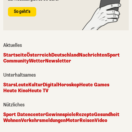
So geht's
Aktuelles
Startseite
Österreich
Deutschland
Nachrichten
Sport
Community
Wetter
Newsletter
Unterhaltsames
Stars
Leute
Kultur
Digital
Horoskop
Heute Games
Heute Kino
Heute TV
Nützliches
Sport Datencenter
Gewinnspiele
Rezepte
Gesundheit
Wohnen
Verkehrsmeldungen
Motor
Reisen
Video