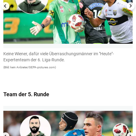
Keine Wiener, dafür viele Überraschungsmänner im "Heute"-
A
Expertenteam der 6. Liga-Runde.
L
(Bild: kein Anbieter/GEPA-pictures.com)
(B
Team der 5. Runde
1/13