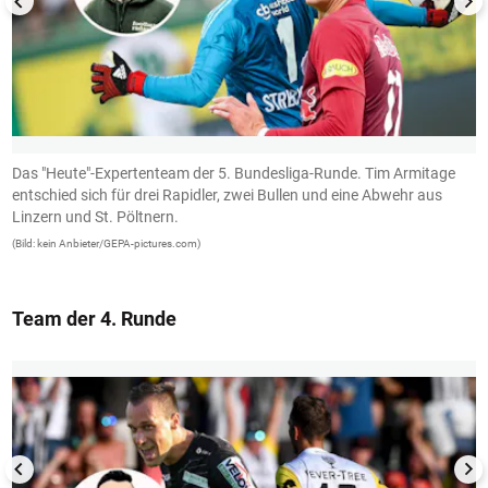
Das "Heute"-Expertenteam der 5. Bundesliga-Runde. Tim Armitage
R
entschied sich für drei Rapidler, zwei Bullen und eine Abwehr aus
z
Linzern und St. Pöltnern.
(B
(Bild: kein Anbieter/GEPA-pictures.com)
Team der 4. Runde
1/13