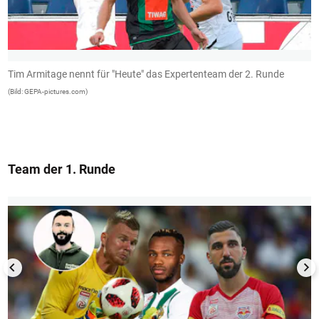
Tim Armitage nennt für "Heute" das Expertenteam der 2. Runde
A
(Bild: GEPA-pictures.com)
(B
Team der 1. Runde
1/13