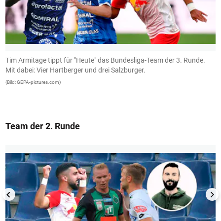
Tim Armitage tippt für "Heute" das Bundesliga-Team der 3. Runde.
C
Mit dabei: Vier Hartberger und drei Salzburger.
(B
(Bild: GEPA-pictures.com)
Team der 2. Runde
1/13