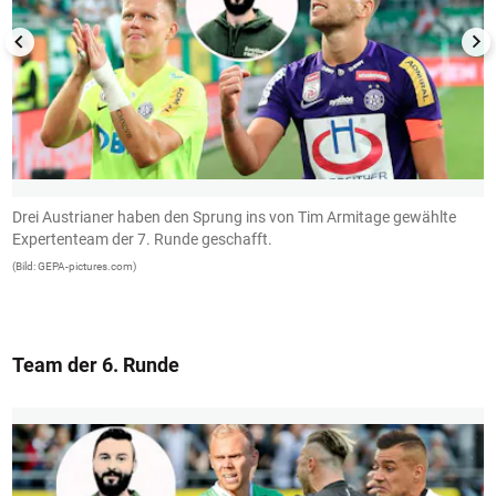
Drei Austrianer haben den Sprung ins von Tim Armitage gewählte
P
Expertenteam der 7. Runde geschafft.
(B
(Bild: GEPA-pictures.com)
Team der 6. Runde
1/13