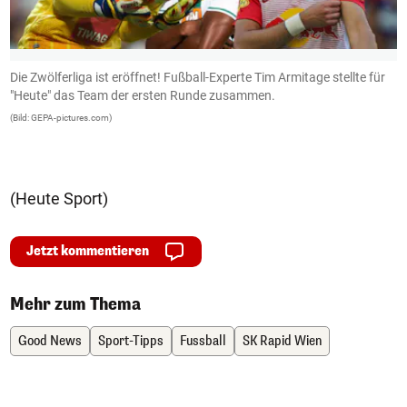
Die Zwölferliga ist eröffnet! Fußball-Experte Tim Armitage stellte für
I
"Heute" das Team der ersten Runde zusammen.
d
(Bild: GEPA-pictures.com)
(B
(Heute Sport)
Jetzt kommentieren
Mehr zum Thema
Good News
Sport-Tipps
Fussball
SK Rapid Wien