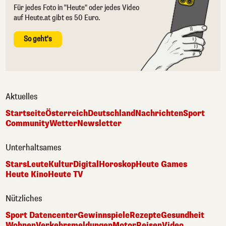
Für jedes Foto in "Heute" oder jedes Video
auf Heute.at gibt es 50 Euro.
So geht's
Aktuelles
Startseite
Österreich
Deutschland
Nachrichten
Sport
Community
Wetter
Newsletter
Unterhaltsames
Stars
Leute
Kultur
Digital
Horoskop
Heute Games
Heute Kino
Heute TV
Nützliches
Sport Datencenter
Gewinnspiele
Rezepte
Gesundheit
Wohnen
Verkehrsmeldungen
Motor
Reisen
Video