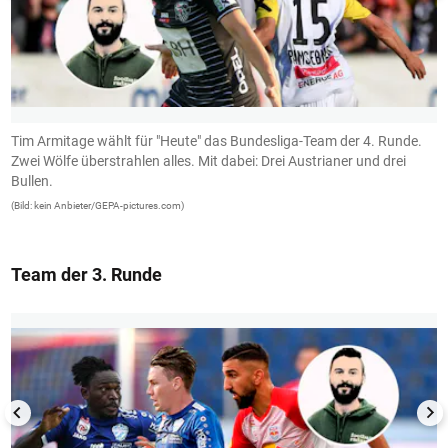
Tim Armitage wählt für "Heute" das Bundesliga-Team der 4. Runde.
R
Zwei Wölfe überstrahlen alles. Mit dabei: Drei Austrianer und drei
V
Bullen.
P
(Bild: kein Anbieter/GEPA-pictures.com)
(B
Team der 3. Runde
1/13