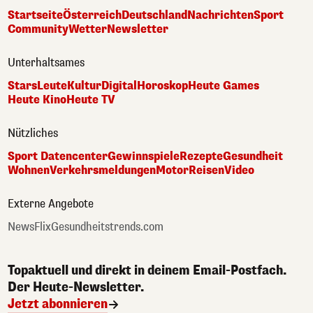
Startseite
Österreich
Deutschland
Nachrichten
Sport
Community
Wetter
Newsletter
Unterhaltsames
Stars
Leute
Kultur
Digital
Horoskop
Heute Games
Heute Kino
Heute TV
Nützliches
Sport Datencenter
Gewinnspiele
Rezepte
Gesundheit
Wohnen
Verkehrsmeldungen
Motor
Reisen
Video
Externe Angebote
NewsFlix
Gesundheitstrends.com
Topaktuell und direkt in deinem Email-Postfach.
Der Heute-Newsletter.
Jetzt abonnieren