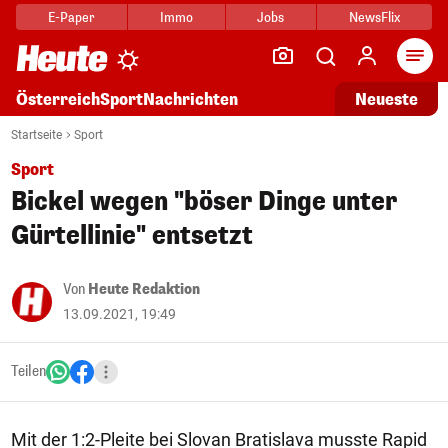
E-Paper
Immo
Jobs
NewsFlix
Arti
Österreich
Sport
Nachrichten
Neueste
Startseite
Sport
Sport
Bickel wegen "böser Dinge unter
Gürtellinie" entsetzt
Von
Heute Redaktion
13.09.2021, 19:49
Teilen
Mit der 1:2-Pleite bei Slovan Bratislava musste Rapid