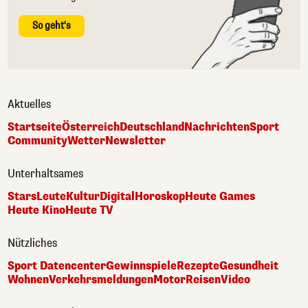
So geht's
Aktuelles
Startseite
Österreich
Deutschland
Nachrichten
Sport
Community
Wetter
Newsletter
Unterhaltsames
Stars
Leute
Kultur
Digital
Horoskop
Heute Games
Heute Kino
Heute TV
Nützliches
Sport Datencenter
Gewinnspiele
Rezepte
Gesundheit
Wohnen
Verkehrsmeldungen
Motor
Reisen
Video