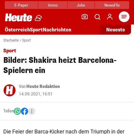
E-Paper
Immo
Jobs
NewsFlix
Arti
Österreich
Sport
Nachrichten
Neueste
Startseite
Sport
Sport
Bilder: Shakira heizt Barcelona-
Spielern ein
Von
Heute Redaktion
14.09.2021, 16:51
Teilen
Die Feier der Barca-Kicker nach dem Triumph in der