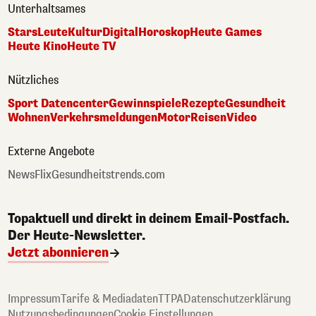
Unterhaltsames
Stars
Leute
Kultur
Digital
Horoskop
Heute Games
Heute Kino
Heute TV
Nützliches
Sport Datencenter
Gewinnspiele
Rezepte
Gesundheit
Wohnen
Verkehrsmeldungen
Motor
Reisen
Video
Externe Angebote
NewsFlix
Gesundheitstrends.com
Topaktuell und direkt in deinem Email-Postfach.
Der Heute-Newsletter.
Jetzt abonnieren
Impressum
Tarife & Mediadaten
TTPA
Datenschutzerklärung
Nutzungsbedingungen
Cookie Einstellungen