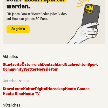
werden.
Für jedes Foto in "Heute" oder jedes Video
auf Heute.at gibt es 50 Euro.
So geht's
Aktuelles
Startseite
Österreich
Deutschland
Nachrichten
Sport
Community
Wetter
Newsletter
Unterhaltsames
Stars
Leute
Kultur
Digital
Horoskop
Heute Games
Heute Kino
Heute TV
Nützliches