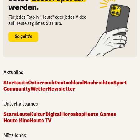
werden.
Für jedes Foto in "Heute" oder jedes Video
auf Heute.at gibt es 50 Euro.
So geht's
Aktuelles
Startseite
Österreich
Deutschland
Nachrichten
Sport
Community
Wetter
Newsletter
Unterhaltsames
Stars
Leute
Kultur
Digital
Horoskop
Heute Games
Heute Kino
Heute TV
Nützliches