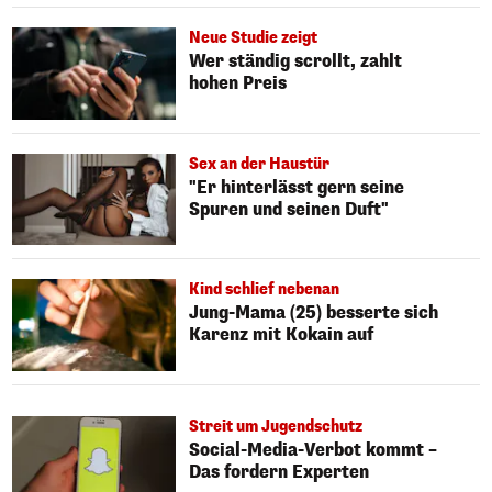
Neue Studie zeigt
Wer ständig scrollt, zahlt
hohen Preis
Sex an der Haustür
"Er hinterlässt gern seine
Spuren und seinen Duft"
Kind schlief nebenan
Jung-Mama (25) besserte sich
Karenz mit Kokain auf
Streit um Jugendschutz
Social-Media-Verbot kommt –
Das fordern Experten