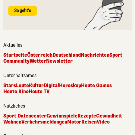
So geht's
Aktuelles
Startseite
Österreich
Deutschland
Nachrichten
Sport
Community
Wetter
Newsletter
Unterhaltsames
Stars
Leute
Kultur
Digital
Horoskop
Heute Games
Heute Kino
Heute TV
Nützliches
Sport Datencenter
Gewinnspiele
Rezepte
Gesundheit
Wohnen
Verkehrsmeldungen
Motor
Reisen
Video