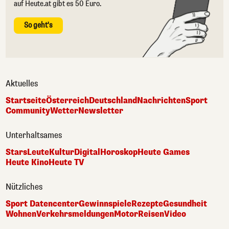
auf Heute.at gibt es 50 Euro.
So geht's
Aktuelles
Startseite
Österreich
Deutschland
Nachrichten
Sport
Community
Wetter
Newsletter
Unterhaltsames
Stars
Leute
Kultur
Digital
Horoskop
Heute Games
Heute Kino
Heute TV
Nützliches
Sport Datencenter
Gewinnspiele
Rezepte
Gesundheit
Wohnen
Verkehrsmeldungen
Motor
Reisen
Video