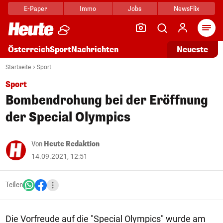
E-Paper
Immo
Jobs
NewsFlix
Arti
Österreich
Sport
Nachrichten
Neueste
Startseite
Sport
Sport
Bombendrohung bei der Eröffnung
der Special Olympics
Von
Heute Redaktion
14.09.2021, 12:51
Teilen
Die Vorfreude auf die "Special Olympics" wurde am