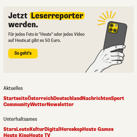
Jetzt
Leserreporter
werden.
Für jedes Foto in "Heute" oder jedes Video
auf Heute.at gibt es 50 Euro.
So geht's
Aktuelles
Startseite
Österreich
Deutschland
Nachrichten
Sport
Community
Wetter
Newsletter
Unterhaltsames
Stars
Leute
Kultur
Digital
Horoskop
Heute Games
Heute Kino
Heute TV