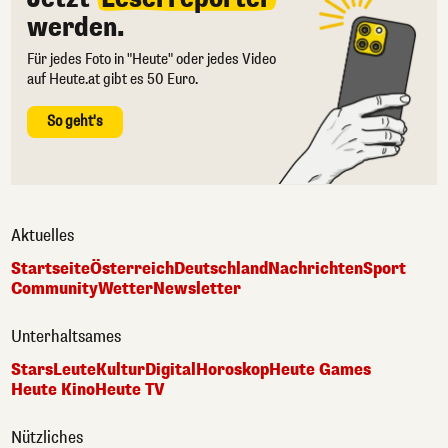
werden.
Für jedes Foto in "Heute" oder jedes Video
auf Heute.at gibt es 50 Euro.
So geht's
Aktuelles
Startseite
Österreich
Deutschland
Nachrichten
Sport
Community
Wetter
Newsletter
Unterhaltsames
Stars
Leute
Kultur
Digital
Horoskop
Heute Games
Heute Kino
Heute TV
Nützliches