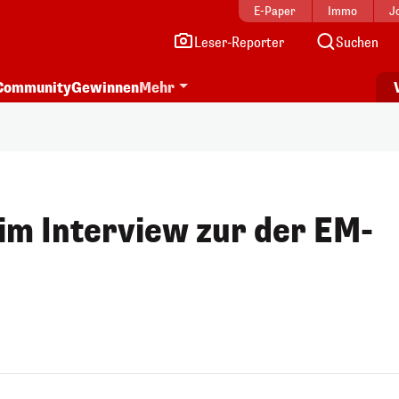
E-Paper
Immo
J
Leser-Reporter
Suchen
Community
Gewinnen
Mehr
im Interview zur der EM-