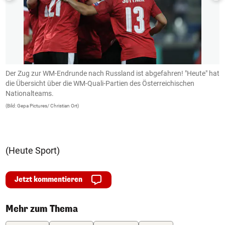
Der Zug zur WM-Endrunde nach Russland ist abgefahren! "Heute" hat
Z
die Übersicht über die WM-Quali-Partien des Österreichischen
e
Nationalteams.
(B
(Bild: Gepa Pictures/ Christian Ort)
(Heute Sport)
Jetzt kommentieren
Mehr zum Thema