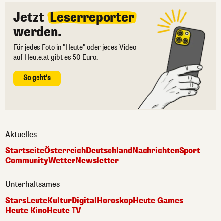
Jetzt
Leserreporter
werden.
Für jedes Foto in "Heute" oder jedes Video
auf Heute.at gibt es 50 Euro.
So geht's
Aktuelles
Startseite
Österreich
Deutschland
Nachrichten
Sport
Community
Wetter
Newsletter
Unterhaltsames
Stars
Leute
Kultur
Digital
Horoskop
Heute Games
Heute Kino
Heute TV