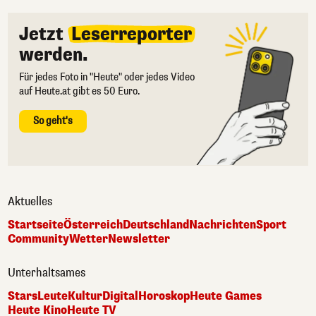
Jetzt
Leserreporter
werden.
Für jedes Foto in "Heute" oder jedes Video
auf Heute.at gibt es 50 Euro.
So geht's
Aktuelles
Startseite
Österreich
Deutschland
Nachrichten
Sport
Community
Wetter
Newsletter
Unterhaltsames
Stars
Leute
Kultur
Digital
Horoskop
Heute Games
Heute Kino
Heute TV