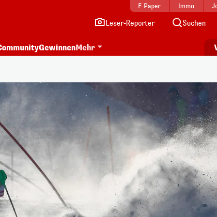
E-Paper
Immo
J
Leser-Reporter
Suchen
Community
Gewinnen
Mehr
i