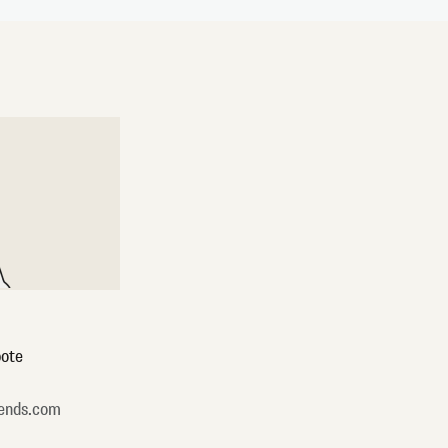
ote
ends.com