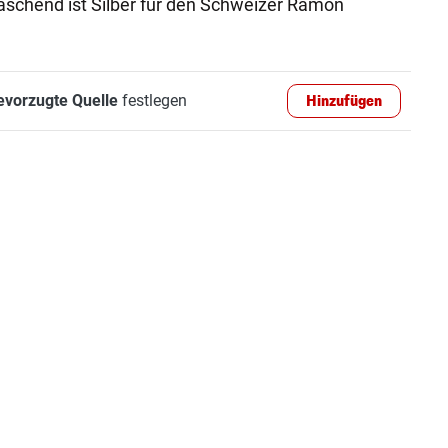
aschend ist Silber für den Schweizer Ramon
evorzugte Quelle
festlegen
Hinzufügen