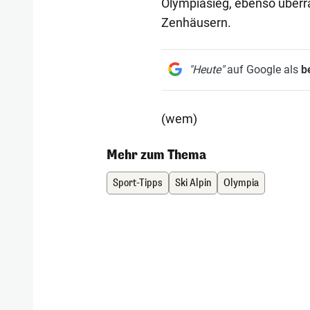
Olympiasieg, ebenso überr
Zenhäusern.
"Heute"
auf Google als
b
(wem)
Mehr zum Thema
Sport-Tipps
Ski Alpin
Olympia