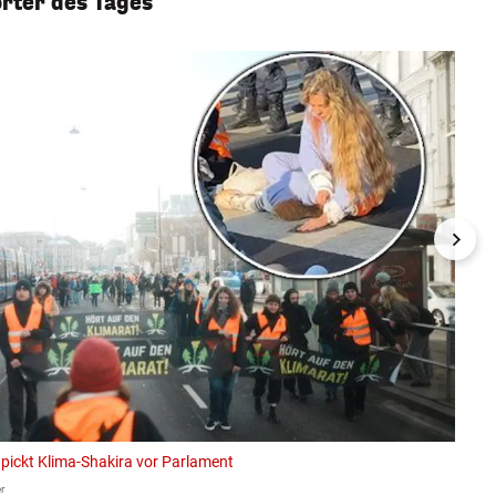
orter des Tages
pickt Klima-Shakira vor Parlament
07.12
r
Leserrep