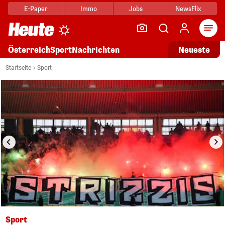
E-Paper
Immo
Jobs
NewsFlix
Arti
Österreich
Sport
Nachrichten
Neueste
i
1/20
Startseite
Sport
Sport