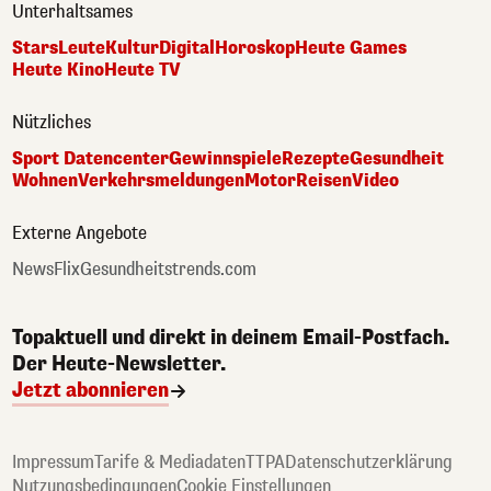
Unterhaltsames
Stars
Leute
Kultur
Digital
Horoskop
Heute Games
Heute Kino
Heute TV
Nützliches
Sport Datencenter
Gewinnspiele
Rezepte
Gesundheit
Wohnen
Verkehrsmeldungen
Motor
Reisen
Video
Externe Angebote
NewsFlix
Gesundheitstrends.com
Topaktuell und direkt in deinem Email-Postfach.
Der Heute-Newsletter.
Jetzt abonnieren
Impressum
Tarife & Mediadaten
TTPA
Datenschutzerklärung
Nutzungsbedingungen
Cookie Einstellungen