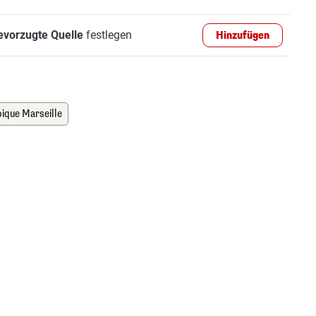
evorzugte Quelle
festlegen
Hinzufügen
ique Marseille