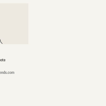
ote
ends.com