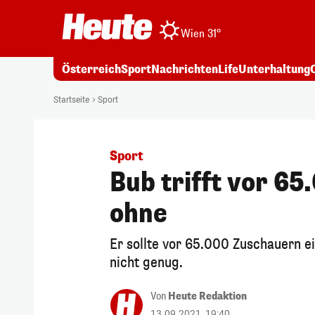
Wien 31°
Österreich
Sport
Nachrichten
Life
Unterhaltung
Startseite
Sport
Sport
Bub trifft vor 65
ohne
Er sollte vor 65.000 Zuschauern e
nicht genug.
Von
Heute Redaktion
13.09.2021, 19:40