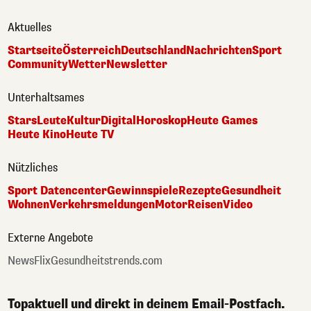
Aktuelles
Startseite
Österreich
Deutschland
Nachrichten
Sport
Community
Wetter
Newsletter
Unterhaltsames
Stars
Leute
Kultur
Digital
Horoskop
Heute Games
Heute Kino
Heute TV
Nützliches
Sport Datencenter
Gewinnspiele
Rezepte
Gesundheit
Wohnen
Verkehrsmeldungen
Motor
Reisen
Video
Externe Angebote
NewsFlix
Gesundheitstrends.com
Topaktuell und direkt in deinem Email-Postfach.