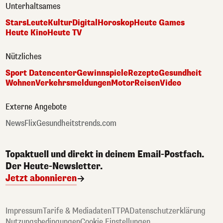
Unterhaltsames
Stars
Leute
Kultur
Digital
Horoskop
Heute Games
Heute Kino
Heute TV
Nützliches
Sport Datencenter
Gewinnspiele
Rezepte
Gesundheit
Wohnen
Verkehrsmeldungen
Motor
Reisen
Video
Externe Angebote
NewsFlix
Gesundheitstrends.com
Topaktuell und direkt in deinem Email-Postfach.
Der Heute-Newsletter.
Jetzt abonnieren
Impressum
Tarife & Mediadaten
TTPA
Datenschutzerklärung
Nutzungsbedingungen
Cookie Einstellungen