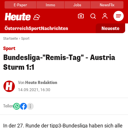
E-Paper
Immo
Jobs
NewsFlix
Arti
Österreich
Sport
Nachrichten
Neueste
Startseite
Sport
Sport
Bundesliga-"Remis-Tag" - Austria
Sturm 1:1
Von
Heute Redaktion
14.09.2021, 16:30
Teilen
In der 27. Runde der tipp3-Bundesliga haben sich alle