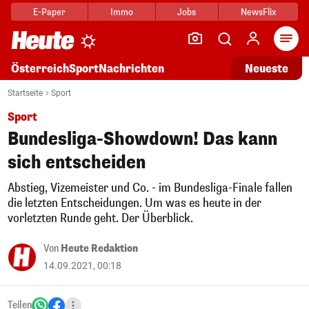
E-Paper
Immo
Jobs
NewsFlix
Arti
Österreich
Sport
Nachrichten
Neueste
Startseite
Sport
Sport
Bundesliga-Showdown! Das kann
sich entscheiden
Abstieg, Vizemeister und Co. - im Bundesliga-Finale fallen
die letzten Entscheidungen. Um was es heute in der
vorletzten Runde geht. Der Überblick.
Von
Heute Redaktion
14.09.2021, 00:18
Teilen