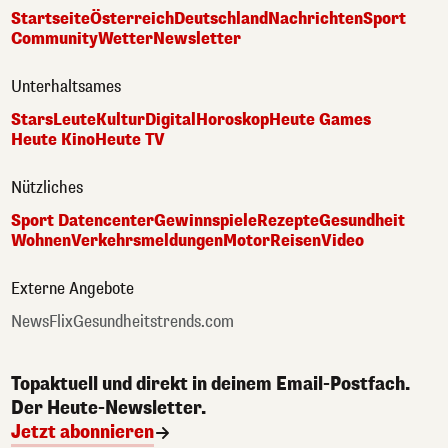
Startseite
Österreich
Deutschland
Nachrichten
Sport
Community
Wetter
Newsletter
Unterhaltsames
Stars
Leute
Kultur
Digital
Horoskop
Heute Games
Heute Kino
Heute TV
Nützliches
Sport Datencenter
Gewinnspiele
Rezepte
Gesundheit
Wohnen
Verkehrsmeldungen
Motor
Reisen
Video
Externe Angebote
NewsFlix
Gesundheitstrends.com
Topaktuell und direkt in deinem Email-Postfach.
Der Heute-Newsletter.
Jetzt abonnieren