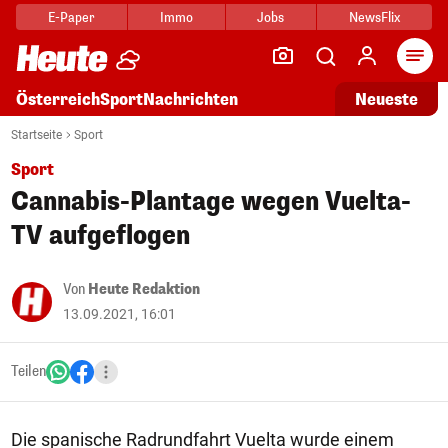
E-Paper
Immo
Jobs
NewsFlix
Arti
Österreich
Sport
Nachrichten
Neueste
Startseite
Sport
Sport
Cannabis-Plantage wegen Vuelta-
TV aufgeflogen
Von
Heute Redaktion
13.09.2021, 16:01
Teilen
Die spanische Radrundfahrt Vuelta wurde einem