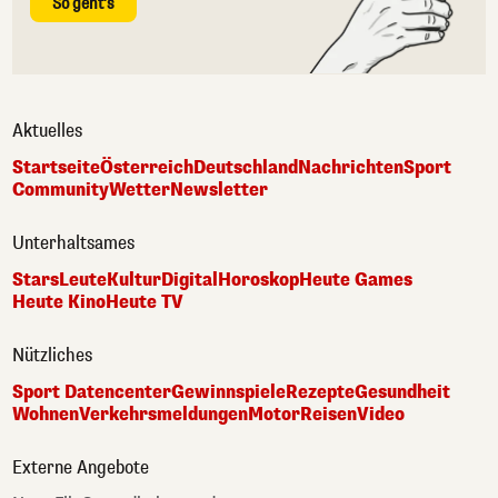
So geht's
Aktuelles
Startseite
Österreich
Deutschland
Nachrichten
Sport
Community
Wetter
Newsletter
Unterhaltsames
Stars
Leute
Kultur
Digital
Horoskop
Heute Games
Heute Kino
Heute TV
Nützliches
Sport Datencenter
Gewinnspiele
Rezepte
Gesundheit
Wohnen
Verkehrsmeldungen
Motor
Reisen
Video
Externe Angebote