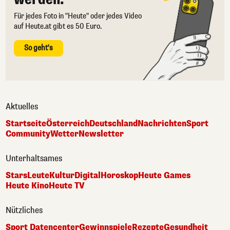
Für jedes Foto in "Heute" oder jedes Video
auf Heute.at gibt es 50 Euro.
So geht's
Aktuelles
Startseite
Österreich
Deutschland
Nachrichten
Sport
Community
Wetter
Newsletter
Unterhaltsames
Stars
Leute
Kultur
Digital
Horoskop
Heute Games
Heute Kino
Heute TV
Nützliches
Sport Datencenter
Gewinnspiele
Rezepte
Gesundheit