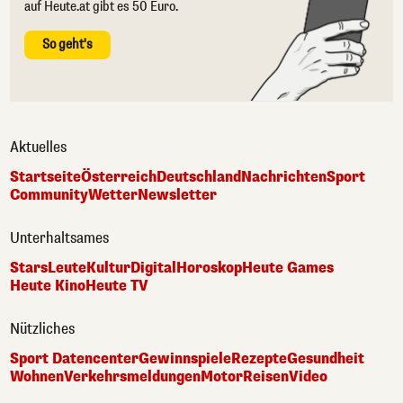
auf Heute.at gibt es 50 Euro.
So geht's
Aktuelles
Startseite
Österreich
Deutschland
Nachrichten
Sport
Community
Wetter
Newsletter
Unterhaltsames
Stars
Leute
Kultur
Digital
Horoskop
Heute Games
Heute Kino
Heute TV
Nützliches
Sport Datencenter
Gewinnspiele
Rezepte
Gesundheit
Wohnen
Verkehrsmeldungen
Motor
Reisen
Video