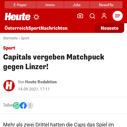
E-Paper
Immo
Jobs
NewsFlix
Arti
Österreich
Sport
Nachrichten
Neueste
Startseite
Sport
Sport
Capitals vergeben Matchpuck
gegen Linzer!
Von
Heute Redaktion
14.09.2021, 17:11
Teilen
Mehr als zwei Drittel hatten die Caps das Spiel im