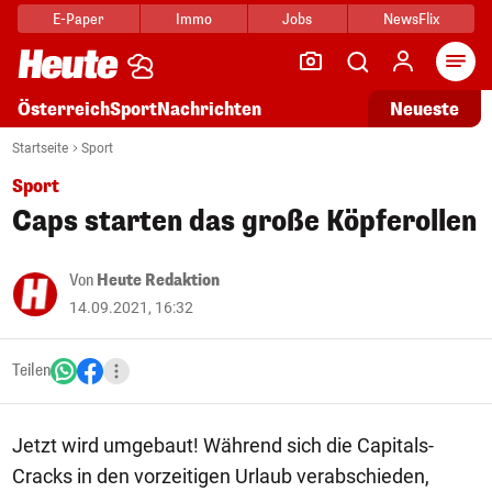
E-Paper
Immo
Jobs
NewsFlix
Arti
Österreich
Sport
Nachrichten
Neueste
Startseite
Sport
Sport
Caps starten das große Köpferollen
Von
Heute Redaktion
14.09.2021, 16:32
Teilen
Jetzt wird umgebaut! Während sich die Capitals-
Cracks in den vorzeitigen Urlaub verabschieden,