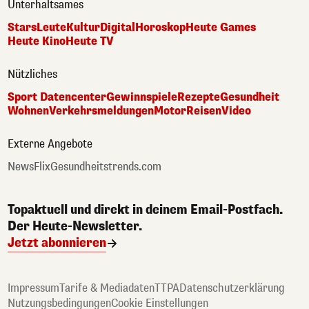
Unterhaltsames
Stars
Leute
Kultur
Digital
Horoskop
Heute Games
Heute Kino
Heute TV
Nützliches
Sport Datencenter
Gewinnspiele
Rezepte
Gesundheit
Wohnen
Verkehrsmeldungen
Motor
Reisen
Video
Externe Angebote
NewsFlix
Gesundheitstrends.com
Topaktuell und direkt in deinem Email-Postfach.
Der Heute-Newsletter.
Jetzt abonnieren
Impressum
Tarife & Mediadaten
TTPA
Datenschutzerklärung
Nutzungsbedingungen
Cookie Einstellungen