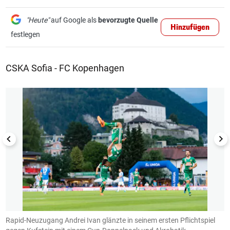
"Heute"
auf Google als
bevorzugte Quelle
Hinzufügen
festlegen
CSKA Sofia - FC Kopenhagen
1/3
Rapid-Neuzugang Andrei Ivan glänzte in seinem ersten Pflichtspiel
R