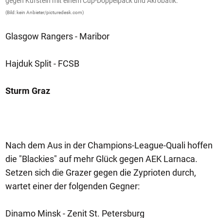
gegen Kufstein mit einem Cup-Doppelpack und Akrobatik.
g
(Bild: kein Anbieter/picturedesk.com)
(B
Glasgow Rangers - Maribor
Hajduk Split - FCSB
Sturm Graz
Nach dem Aus in der Champions-League-Quali hoffen
die "Blackies" auf mehr Glück gegen AEK Larnaca.
Setzen sich die Grazer gegen die Zyprioten durch,
wartet einer der folgenden Gegner:
Dinamo Minsk - Zenit St. Petersburg