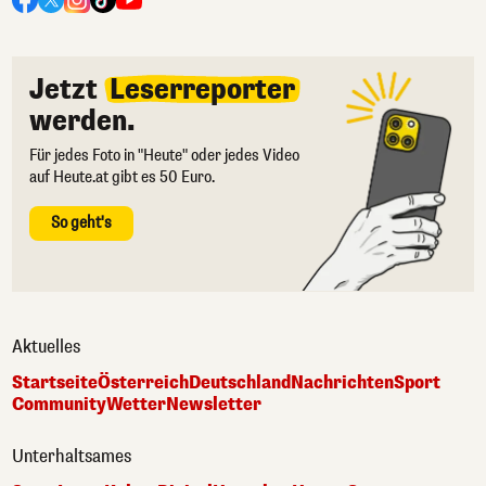
Jetzt
Leserreporter
werden.
Für jedes Foto in "Heute" oder jedes Video
auf Heute.at gibt es 50 Euro.
So geht's
Aktuelles
Startseite
Österreich
Deutschland
Nachrichten
Sport
Community
Wetter
Newsletter
Unterhaltsames