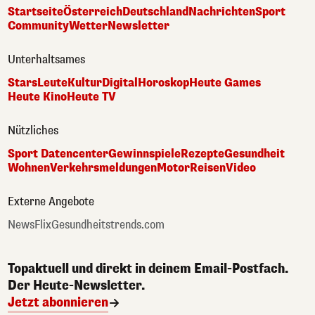
Startseite
Österreich
Deutschland
Nachrichten
Sport
Community
Wetter
Newsletter
Unterhaltsames
Stars
Leute
Kultur
Digital
Horoskop
Heute Games
Heute Kino
Heute TV
Nützliches
Sport Datencenter
Gewinnspiele
Rezepte
Gesundheit
Wohnen
Verkehrsmeldungen
Motor
Reisen
Video
Externe Angebote
NewsFlix
Gesundheitstrends.com
Topaktuell und direkt in deinem Email-Postfach.
Der Heute-Newsletter.
Jetzt abonnieren