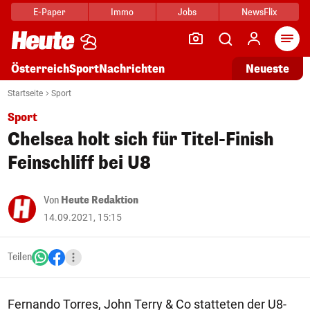
E-Paper
Immo
Jobs
NewsFlix
Arti
Österreich
Sport
Nachrichten
Neueste
Startseite
Sport
Sport
Chelsea holt sich für Titel-Finish
Feinschliff bei U8
Von
Heute Redaktion
14.09.2021, 15:15
Teilen
Fernando Torres, John Terry & Co statteten der U8-