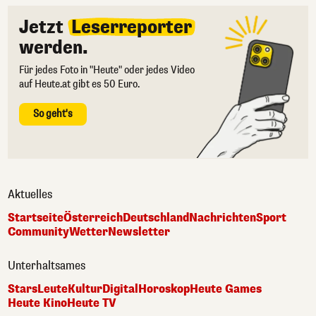
Jetzt
Leserreporter
werden.
Für jedes Foto in "Heute" oder jedes Video
auf Heute.at gibt es 50 Euro.
So geht's
Aktuelles
Startseite
Österreich
Deutschland
Nachrichten
Sport
Community
Wetter
Newsletter
Unterhaltsames
Stars
Leute
Kultur
Digital
Horoskop
Heute Games
Heute Kino
Heute TV