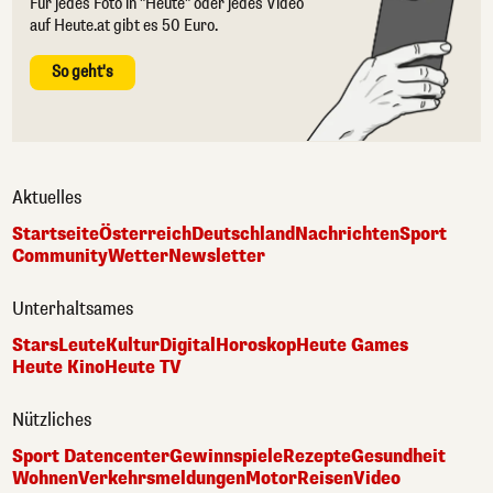
Für jedes Foto in "Heute" oder jedes Video
auf Heute.at gibt es 50 Euro.
So geht's
Aktuelles
Startseite
Österreich
Deutschland
Nachrichten
Sport
Community
Wetter
Newsletter
Unterhaltsames
Stars
Leute
Kultur
Digital
Horoskop
Heute Games
Heute Kino
Heute TV
Nützliches
Sport Datencenter
Gewinnspiele
Rezepte
Gesundheit
Wohnen
Verkehrsmeldungen
Motor
Reisen
Video