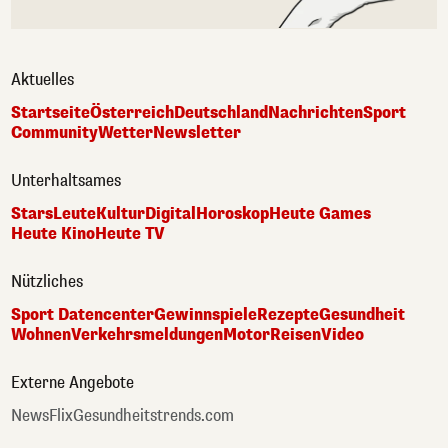
Aktuelles
Startseite
Österreich
Deutschland
Nachrichten
Sport
Community
Wetter
Newsletter
Unterhaltsames
Stars
Leute
Kultur
Digital
Horoskop
Heute Games
Heute Kino
Heute TV
Nützliches
Sport Datencenter
Gewinnspiele
Rezepte
Gesundheit
Wohnen
Verkehrsmeldungen
Motor
Reisen
Video
Externe Angebote
NewsFlix
Gesundheitstrends.com