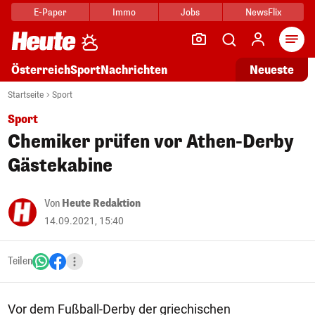
E-Paper
Immo
Jobs
NewsFlix
Arti
Österreich
Sport
Nachrichten
Neueste
Startseite
Sport
Sport
Chemiker prüfen vor Athen-Derby
Gästekabine
Von
Heute Redaktion
14.09.2021, 15:40
Teilen
Vor dem Fußball-Derby der griechischen