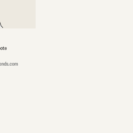
ote
ends.com