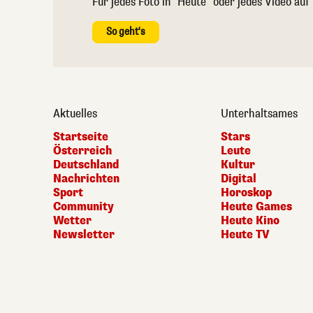
Für jedes Foto in "Heute" oder jedes Video auf
So geht's
Aktuelles
Unterhaltsames
Startseite
Stars
Österreich
Leute
Deutschland
Kultur
Nachrichten
Digital
Sport
Horoskop
Community
Heute Games
Wetter
Heute Kino
Newsletter
Heute TV