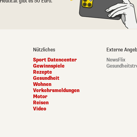
 Heute.at gibt es 50 Euro.
Nützliches
Externe Angeb
Sport Datencenter
NewsFlix
Gewinnspiele
Gesundheitstr
Rezepte
Gesundheit
Wohnen
Verkehrsmeldungen
Motor
Reisen
Video