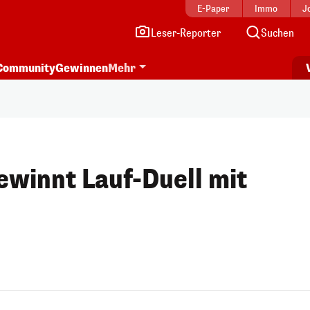
E-Paper
Immo
J
Leser-Reporter
Suchen
Community
Gewinnen
Mehr
ewinnt Lauf-Duell mit