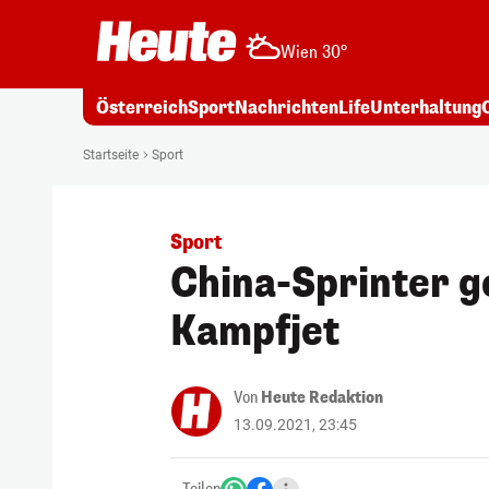
Wien 30°
Österreich
Sport
Nachrichten
Life
Unterhaltung
Startseite
Sport
Sport
China-Sprinter g
Kampfjet
Von
Heute Redaktion
13.09.2021, 23:45