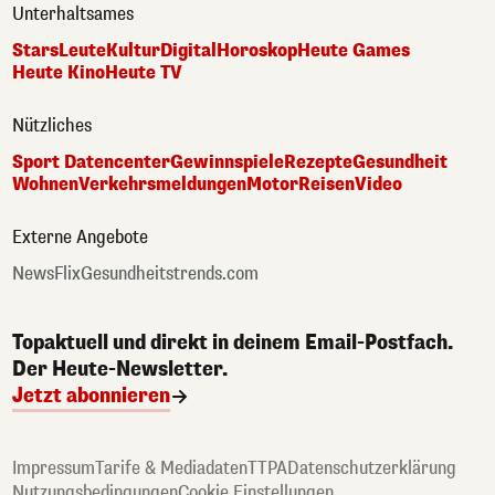
Unterhaltsames
Stars
Leute
Kultur
Digital
Horoskop
Heute Games
Heute Kino
Heute TV
Nützliches
Sport Datencenter
Gewinnspiele
Rezepte
Gesundheit
Wohnen
Verkehrsmeldungen
Motor
Reisen
Video
Externe Angebote
NewsFlix
Gesundheitstrends.com
Topaktuell und direkt in deinem Email-Postfach.
Der Heute-Newsletter.
Jetzt abonnieren
Impressum
Tarife & Mediadaten
TTPA
Datenschutzerklärung
Nutzungsbedingungen
Cookie Einstellungen