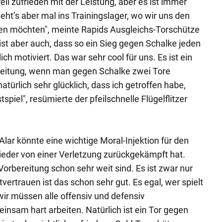
ell zufrieden mit der Leistung, aber es ist immer
ht’s aber mal ins Trainingslager, wo wir uns den
len möchten", meinte Rapids Ausgleichs-Torschütze
ist aber auch, dass so ein Sieg gegen Schalke jeden
ch motiviert. Das war sehr cool für uns. Es ist ein
ereitung, wenn man gegen Schalke zwei Tore
natürlich sehr glücklich, dass ich getroffen habe,
tspiel", resümierte der pfeilschnelle Flügelflitzer
Alar könnte eine wichtige Moral-Injektion für den
 wieder von einer Verletzung zurückgekämpft hat.
 Vorbereitung schon sehr weit sind. Es ist zwar nur
tvertrauen ist das schon sehr gut. Es egal, wer spielt
wir müssen alle offensiv und defensiv
sam hart arbeiten. Natürlich ist ein Tor gegen