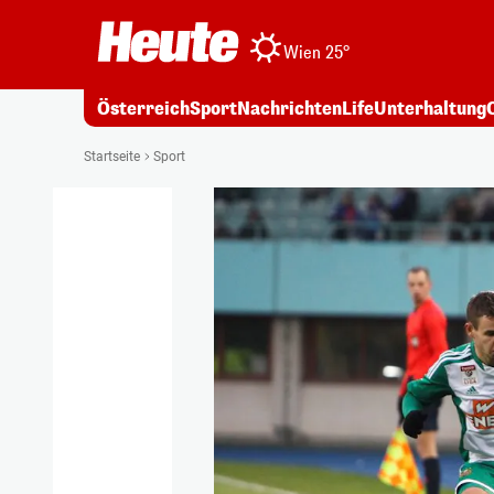
Wien 25°
Österreich
Sport
Nachrichten
Life
Unterhaltung
Startseite
Sport