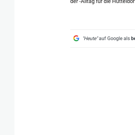
der -Alltag für die Hütteld
"Heute"
auf Google als
b