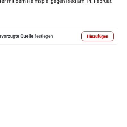
orfer mit dem Heimspiel gegen Ried am 14. Februar.
evorzugte Quelle
festlegen
Hinzufügen