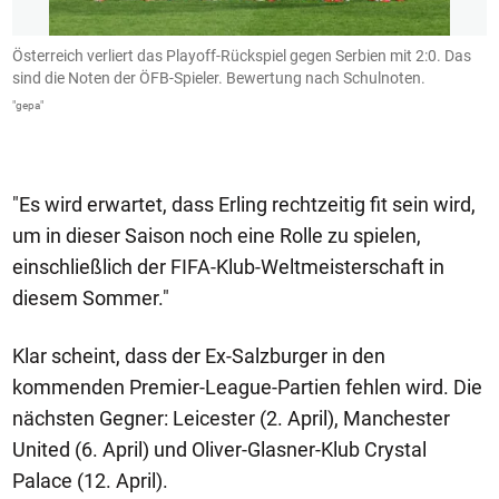
5.
Österreich verliert das Playoff-Rückspiel gegen Serbien mit 2:0. Das
A
sind die Noten der ÖFB-Spieler. Bewertung nach Schulnoten.
V
N
"gepa"
5
"g
"Es wird erwartet, dass Erling rechtzeitig fit sein wird,
um in dieser Saison noch eine Rolle zu spielen,
einschließlich der FIFA-Klub-Weltmeisterschaft in
diesem Sommer."
Klar scheint, dass der Ex-Salzburger in den
kommenden Premier-League-Partien fehlen wird. Die
nächsten Gegner: Leicester (2. April), Manchester
United (6. April) und Oliver-Glasner-Klub Crystal
Palace (12. April).