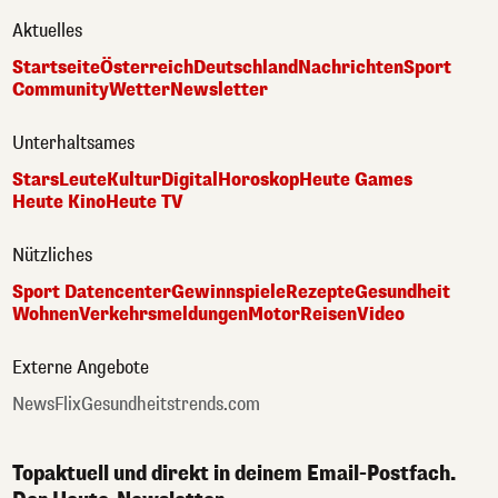
Aktuelles
Startseite
Österreich
Deutschland
Nachrichten
Sport
Community
Wetter
Newsletter
Unterhaltsames
Stars
Leute
Kultur
Digital
Horoskop
Heute Games
Heute Kino
Heute TV
Nützliches
Sport Datencenter
Gewinnspiele
Rezepte
Gesundheit
Wohnen
Verkehrsmeldungen
Motor
Reisen
Video
Externe Angebote
NewsFlix
Gesundheitstrends.com
Topaktuell und direkt in deinem Email-Postfach.