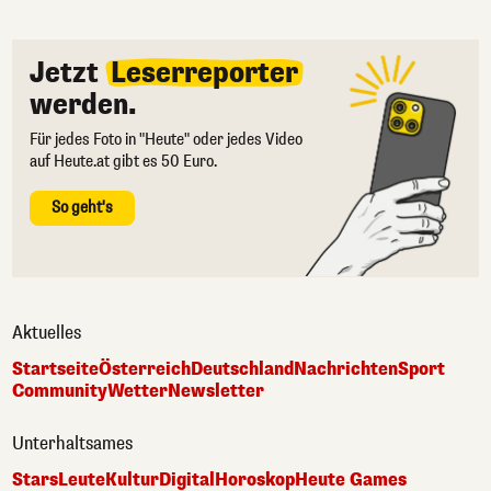
Jetzt
Leserreporter
werden.
Für jedes Foto in "Heute" oder jedes Video
auf Heute.at gibt es 50 Euro.
So geht's
Aktuelles
Startseite
Österreich
Deutschland
Nachrichten
Sport
Community
Wetter
Newsletter
Unterhaltsames
Stars
Leute
Kultur
Digital
Horoskop
Heute Games