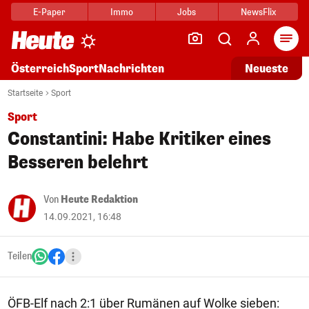
E-Paper
Immo
Jobs
NewsFlix
Arti
Österreich
Sport
Nachrichten
Neueste
Startseite
Sport
Sport
Constantini: Habe Kritiker eines
Besseren belehrt
Von
Heute Redaktion
14.09.2021, 16:48
Teilen
ÖFB-Elf nach 2:1 über Rumänen auf Wolke sieben: